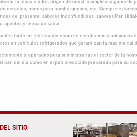
laborar la masa madre, origen de nuestra amplísima gama de pa
es de cereales, panes para hamburguesas, etc. Siempre estamo
nces del presente, sabores inconfundibles, sabores Pan Hidalg
rujientes y llenos de sabor.
ales tanto en fabricación como en distribución y administraci
uctos en vehículos refrigerados que garantizan la máxima cali
ctamente preparadas para suministrarlas al sector de la hostel
 del pan del día como en el pan precocido preparado para su co
DEL SITIO