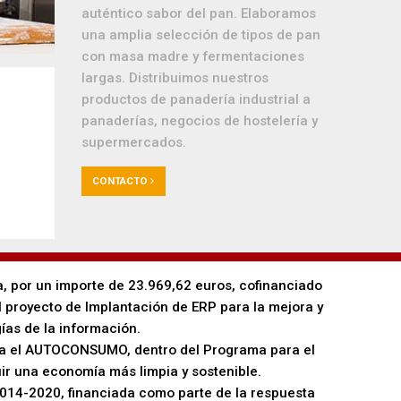
auténtico sabor del pan. Elaboramos
una amplia selección de tipos de pan
con masa madre y fermentaciones
largas. Distribuimos nuestros
productos de panadería industrial a
panaderías, negocios de hostelería y
supermercados.
CONTACTO
a, por un importe de 23.969,62 euros, cofinanciado
l proyecto de Implantación de ERP para la mejora y
ías de la información.
ara el AUTOCONSUMO, dentro del Programa para el
ir una economía más limpia y sostenible.
014-2020, financiada como parte de la respuesta