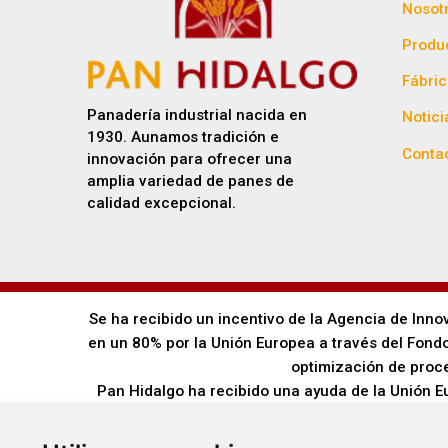
Nosot
Produ
Fábri
Panadería industrial nacida en
Notici
1930. Aunamos tradición e
Conta
innovación para ofrecer una
amplia variedad de panes de
calidad excepcional.
Se ha recibido un incentivo de la Agencia de Inno
en un 80% por la Unión Europea a través del Fondo
optimización de proce
Pan Hidalgo ha recibido una ayuda de la Unión 
desarrollo energético sostenible de And
Pan Hidalgo ha recibido una ayuda de la Unión 