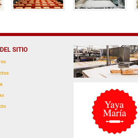
DEL SITIO
ros
ctos
ca
as
cto