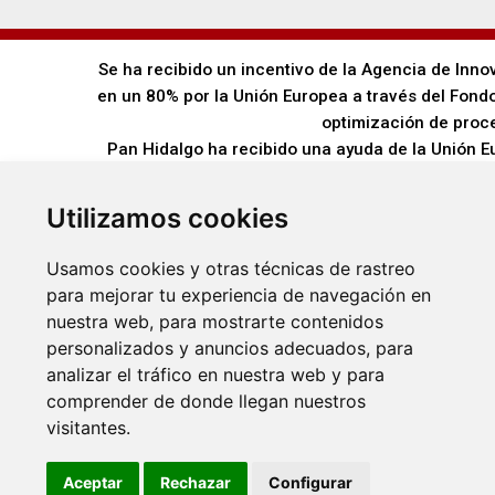
Se ha recibido un incentivo de la Agencia de Inno
en un 80% por la Unión Europea a través del Fondo
optimización de proce
Pan Hidalgo ha recibido una ayuda de la Unión 
desarrollo energético sostenible de And
Pan Hidalgo ha recibido una ayuda de la Unión 
Utilizamos cookies
de la Unión a la pandemia de COVID-19 (REACT-UE
afectados por el incremento de los precios d
Usamos cookies y otras técnicas de rastreo
para mejorar tu experiencia de navegación en
nuestra web, para mostrarte contenidos
personalizados y anuncios adecuados, para
analizar el tráfico en nuestra web y para
comprender de donde llegan nuestros
visitantes.
Aceptar
Rechazar
Configurar